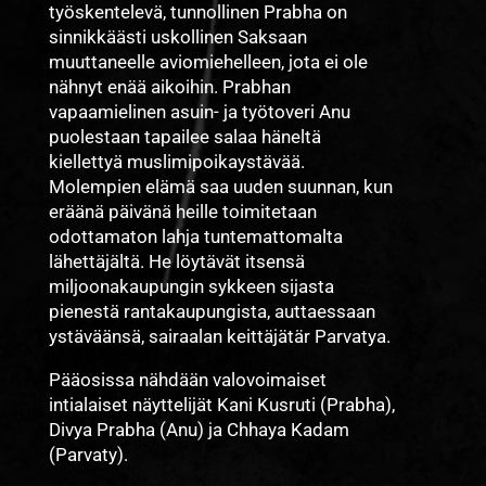
työskentelevä, tunnollinen Prabha on
sinnikkäästi uskollinen Saksaan
muuttaneelle aviomiehelleen, jota ei ole
nähnyt enää aikoihin. Prabhan
vapaamielinen asuin- ja työtoveri Anu
puolestaan tapailee salaa häneltä
kiellettyä muslimipoikaystävää.
Molempien elämä saa uuden suunnan, kun
eräänä päivänä heille toimitetaan
odottamaton lahja tuntemattomalta
lähettäjältä. He löytävät itsensä
miljoonakaupungin sykkeen sijasta
pienestä rantakaupungista, auttaessaan
ystäväänsä, sairaalan keittäjätär Parvatya.
Pääosissa nähdään valovoimaiset
intialaiset näyttelijät Kani Kusruti (Prabha),
Divya Prabha (Anu) ja Chhaya Kadam
(Parvaty).