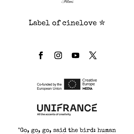
Label of cinelove ✮
"Go, go, go, said the bird: human