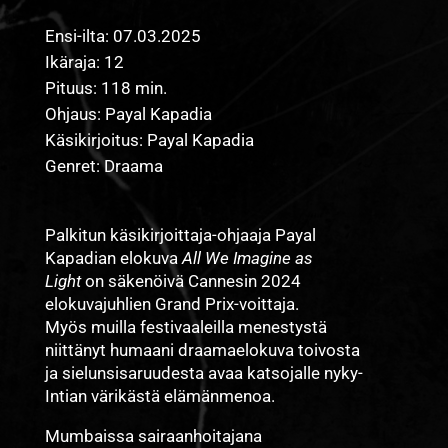
Ensi-ilta: 07.03.2025
Ikäraja: 12
Pituus: 118 min.
Ohjaus: Payal Kapadia
Käsikirjoitus: Payal Kapadia
Genret: Draama
Palkitun käsikirjoittaja-ohjaaja Payal
Kapadian elokuva
All We Imagine as
Light
on säkenöivä Cannesin 2024
elokuvajuhlien Grand Prix-voittaja.
Myös muilla festivaaleilla menestystä
niittänyt humaani draamaelokuva toivosta
ja sielunsisaruudesta avaa katsojalle nyky-
Intian värikästä elämänmenoa.
Mumbaissa sairaanhoitajana