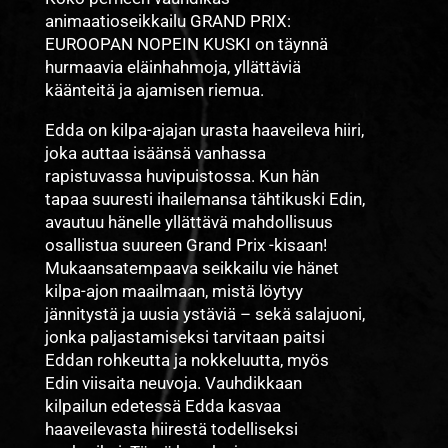
animaatioseikkailu GRAND PRIX:
EUROOPAN NOPEIN KUSKI on täynnä
hurmaavia eläinhahmoja, yllättäviä
käänteitä ja ajamisen riemua.
Edda on kilpa-ajajan urasta haaveileva hiiri,
joka auttaa isäänsä vanhassa
rapistuvassa huvipuistossa. Kun hän
tapaa suuresti ihailemansa tähtikuski Edin,
avautuu hänelle yllättävä mahdollisuus
osallistua suureen Grand Prix -kisaan!
Mukaansatempaava seikkailu vie hänet
kilpa-ajon maailmaan, mistä löytyy
jännitystä ja uusia ystäviä – sekä salajuoni,
jonka paljastamiseksi tarvitaan paitsi
Eddan rohkeutta ja nokkeluutta, myös
Edin viisaita neuvoja. Vauhdikkaan
kilpailun edetessä Edda kasvaa
haaveilevasta hiirestä todelliseksi