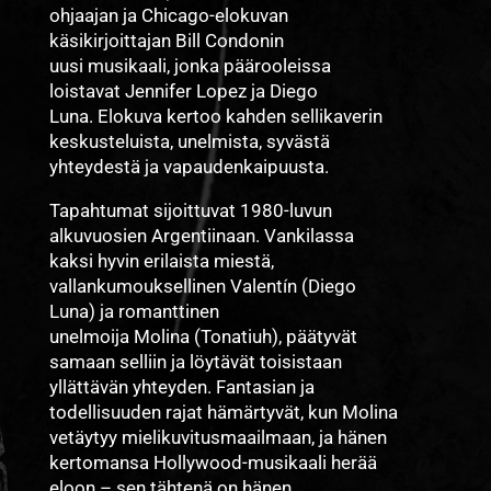
ohjaajan ja Chicago-elokuvan
käsikirjoittajan Bill Condonin
uusi musikaali, jonka päärooleissa
loistavat Jennifer Lopez ja Diego
Luna. Elokuva kertoo kahden sellikaverin
keskusteluista, unelmista, syvästä
yhteydestä ja vapaudenkaipuusta.
Tapahtumat sijoittuvat 1980-luvun
alkuvuosien Argentiinaan. Vankilassa
kaksi hyvin erilaista miestä,
vallankumouksellinen Valentín (Diego
Luna) ja romanttinen
unelmoija Molina (Tonatiuh), päätyvät
samaan selliin ja löytävät toisistaan
yllättävän yhteyden. Fantasian ja
todellisuuden rajat hämärtyvät, kun Molina
vetäytyy mielikuvitusmaailmaan, ja hänen
kertomansa Hollywood-musikaali herää
eloon – sen tähtenä on hänen