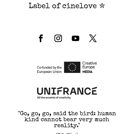
Label of cinelove ✮
"Go, go, go, said the bird: human
kind cannot bear very much
reality."