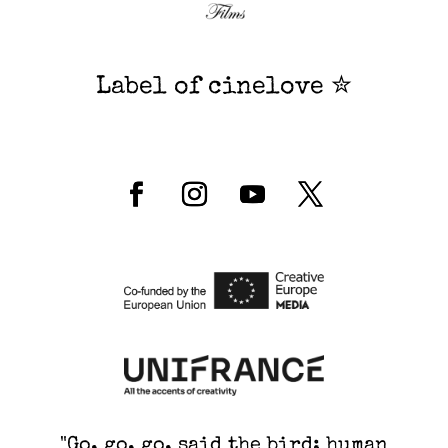
Label of cinelove ✮
"Go, go, go, said the bird: human