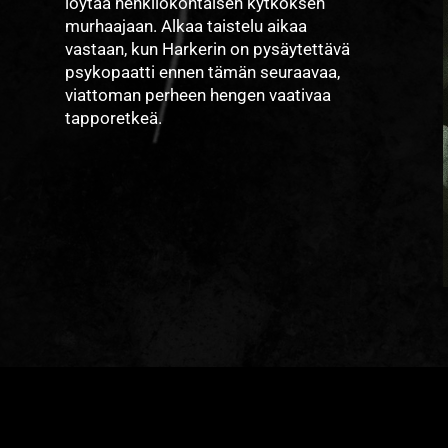
löytää henkilökohtaisen kytköksen
murhaajaan. Alkaa taistelu aikaa
vastaan, kun Harkerin on pysäytettävä
psykopaatti ennen tämän seuraavaa,
viattoman perheen hengen vaativaa
tapporetkeä.