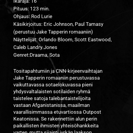
Ikäraja: 16
Pituus: 123 min.
Ohjaus: Rod Lurie
Käsikirjoitus: Eric Johnson, Paul Tamasy
(perustuu Jake Tapperin romaaniin)
Näyttelijät: Orlando Bloom, Scott Eastwood,
Caleb Landry Jones
Genret:Draama, Sota
Tositapahtumiin ja CNN-kirjeenvaihtajan
Jake Tapperin romaaniin perustuvassa
vaikuttavassa sotaelokuvassa pieni
yhdysvaltalaisten sotilaiden ryhmä
taistelee satoja talebantaistelijoita
vastaan Afganistanissa, maailman
vaarallisimmassa etuvartiossa Outpost
Keatonissa. Se rakennettiin alun perin
paikallisten ihmisten yhteisöhankkeita
varten, mutta sijainti jyrkän laakson