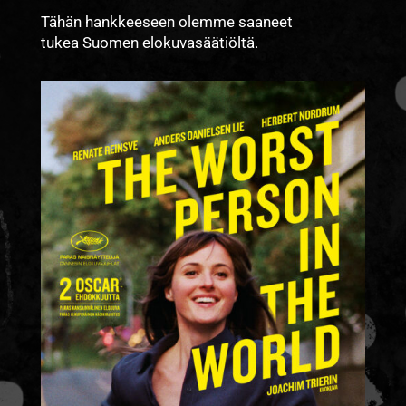
Tähän hankkeeseen olemme saaneet
tukea Suomen elokuvasäätiöltä.