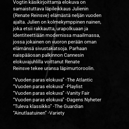
Vogtin käsikirjoittama elokuva on
samaistuttava läpileikkaus Julienin
(Renate Reinsve) elämästä neljän vuoden
ajalta. Julien on kolmekymppinen nainen,
joka etsii rakkautta, urapolkuaan ja
identiteettiään modernissa maailmassa,
jossa jokainen on vuoron perään oman
elämänsä sivustakatsoja. Parhaan
naispääosan palkinnon Cannesin
elokuvajuhlilla voittanut Renate
Reinsve tekee uransa läpimurtoroolin.
“Vuoden paras elokuva” -The Atlantic
“Vuoden paras elokuva” -Playlist
“Vuoden paras elokuva” -Vanity Fair
“Vuoden paras elokuva” -Dagens Nyheter
“Tuleva klassikko” -The Guardian
“Ainutlaatuinen” -Variety