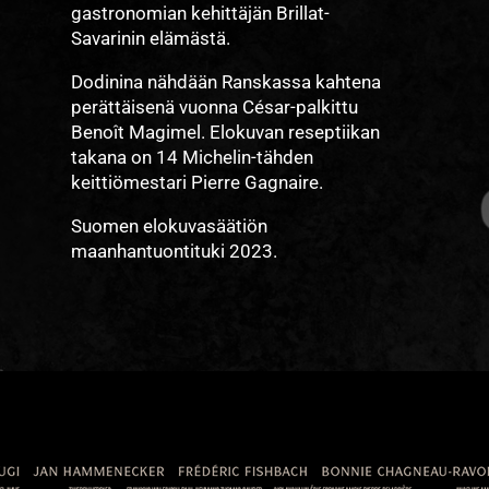
gastronomian kehittäjän Brillat-
Savarinin elämästä.
Dodinina nähdään Ranskassa kahtena
perättäisenä vuonna César-palkittu
Benoît Magimel. Elokuvan reseptiikan
takana on 14 Michelin-tähden
keittiömestari Pierre Gagnaire.
Suomen elokuvasäätiön
maanhantuontituki 2023.