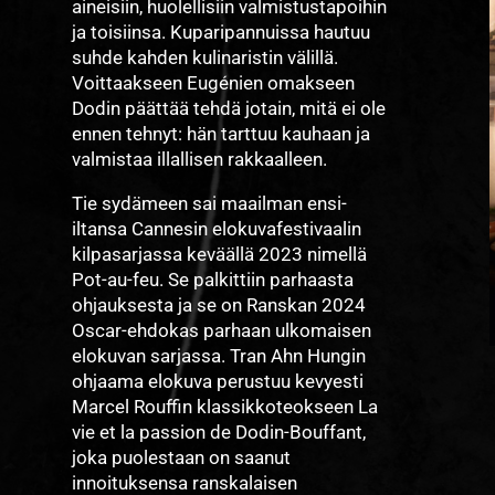
aineisiin, huolellisiin valmistustapoihin
ja toisiinsa. Kuparipannuissa hautuu
suhde kahden kulinaristin välillä.
Voittaakseen Eugénien omakseen
Dodin päättää tehdä jotain, mitä ei ole
ennen tehnyt: hän tarttuu kauhaan ja
valmistaa illallisen rakkaalleen.
Tie sydämeen sai maailman ensi-
iltansa Cannesin elokuvafestivaalin
kilpasarjassa keväällä 2023 nimellä
Pot-au-feu. Se palkittiin parhaasta
ohjauksesta ja se on Ranskan 2024
Oscar-ehdokas parhaan ulkomaisen
elokuvan sarjassa. Tran Ahn Hungin
ohjaama elokuva perustuu kevyesti
Marcel Rouffin klassikkoteokseen La
vie et la passion de Dodin-Bouffant,
joka puolestaan on saanut
innoituksensa ranskalaisen