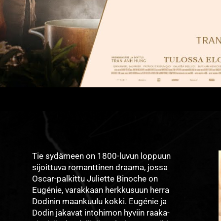
Tie sydämeen on 1800-luvun loppuun
sijoittuva romanttinen draama, jossa
Oscar-palkittu Juliette Binoche on
Eugénie, varakkaan herkkusuun herra
Dodinin maankuulu kokki. Eugénie ja
Dodin jakavat intohimon hyviin raaka-