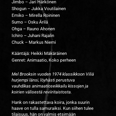
Jimbo – Jari Härkönen
Shogun – Jukka Voutilainen
Emiko – Mirella Roininen
Sumo – Osku Ärilä
Ohga – Rauno Ahonen
Ichiro – Juhani Rajalin
Chuck – Markus Niemi
Kääntäjä: Heikki Mäkäräinen
Genret: Animaatio, Koko perheen
Mel Brooksin vuoden 1974 klassikkoon Viliä
hurjempi länsi, löyhästi perustuva
vauhdikas animaatioseikkailu kissojen ja
koirien välisestä reviiritaistosta.
Hank on rakastettava koira, jonka suurin
haave on tulla samuraiksi. Kun siihen tulee
tilaisuus, hän on valmis etsimään