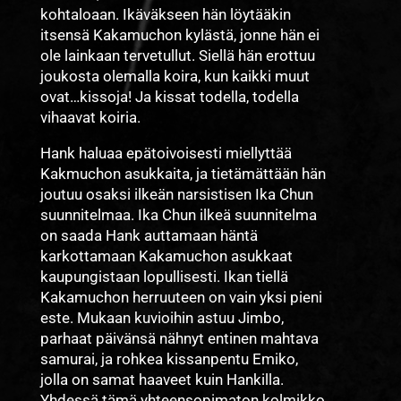
kohtaloaan. Ikäväkseen hän löytääkin
itsensä Kakamuchon kylästä, jonne hän ei
ole lainkaan tervetullut. Siellä hän erottuu
joukosta olemalla koira, kun kaikki muut
ovat…kissoja! Ja kissat todella, todella
vihaavat koiria.
Hank haluaa epätoivoisesti miellyttää
Kakmuchon asukkaita, ja tietämättään hän
joutuu osaksi ilkeän narsistisen Ika Chun
suunnitelmaa. Ika Chun ilkeä suunnitelma
on saada Hank auttamaan häntä
karkottamaan Kakamuchon asukkaat
kaupungistaan lopullisesti. Ikan tiellä
Kakamuchon herruuteen on vain yksi pieni
este. Mukaan kuvioihin astuu Jimbo,
parhaat päivänsä nähnyt entinen mahtava
samurai, ja rohkea kissanpentu Emiko,
jolla on samat haaveet kuin Hankilla.
Yhdessä tämä yhteensopimaton kolmikko