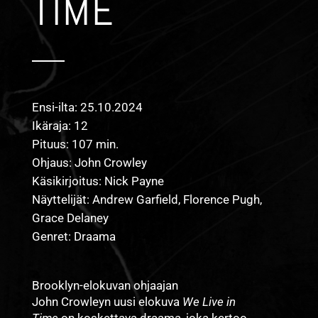
TIME
Ensi-ilta: 25.10.2024
Ikäraja: 12
Pituus: 107 min.
Ohjaus: John Crowley
Käsikirjoitus: Nick Payne
Näyttelijät: Andrew Garfield, Florence Pugh,
Grace Delaney
Genret: Draama
Brooklyn-elokuvan ohjaajan
John Crowleyn uusi elokuva
We Live in
Time
on koskettava draama, joka kertoo