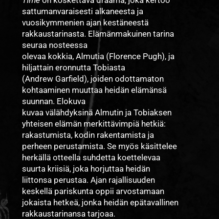
sattumanvaraisesti alkaneesta ja
vuosikymmenien ajan kestäneestä
rakkaustarinasta. Elämänmakuinen tarina
seuraa nosteessa
olevaa kokkia, Almutia (Florence Pugh), ja
hiljattain eronnutta Tobiasta
(Andrew Garfield), joiden odottamaton
kohtaaminen muuttaa heidän elämänsä
suunnan. Elokuva
kuvaa välähdyksinä Almutin ja Tobiaksen
yhteisen elämän merkittävimpiä hetkiä:
rakastumista, kodin rakentamista ja
perheen perustamista. Se myös käsittelee
herkällä otteella suhdetta koettelevaa
suurta kriisiä, joka horjuttaa heidän
liittonsa perustaa. Ajan rajallisuuden
keskellä pariskunta oppii arvostamaan
jokaista hetkeä, jonka heidän epätavallinen
rakkaustarinansa tarjoaa.